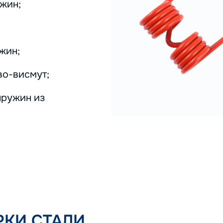
жин;
жин;
во-висмут;
пружин из
КИ СТАЛИ