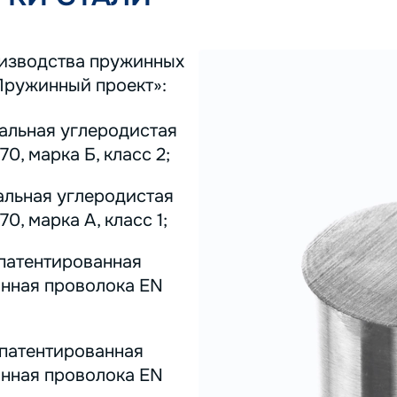
оизводства пружинных
Пружинный проект»:
тальная углеродистая
0, марка Б, класс 2;
альная углеродистая
0, марка А, класс 1;
 патентированная
инная проволока EN
 патентированная
инная проволока EN