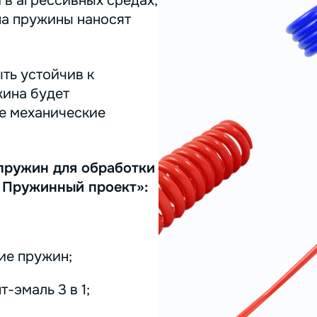
 в агрессивных средах,
на пружины наносят
ть устойчив к
жина будет
ее механические
пружин для обработки
 Пружинный проект»:
ие пружин;
-эмаль 3 в 1;