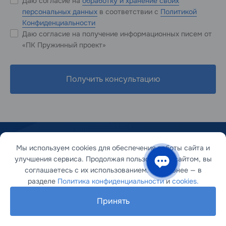
Даю согласие на
обработку и хранение своих
персональных данных
в соответствии с
Политикой
Конфиденциальности
Даю согласие на получение информационных писем от
«ПК Пружинный проект»
Получить консультацию
Мы используем cookies для обеспечения работы сайта и
улучшения сервиса. Продолжая пользоваться сайтом, вы
соглашаетесь с их использованием. Подробнее — в
разделе
Политика конфиденциальности
и
cookies.
Присоединяйтесь:
Принять
VK
Telegram
Дзен
RUTUBE
Youtube