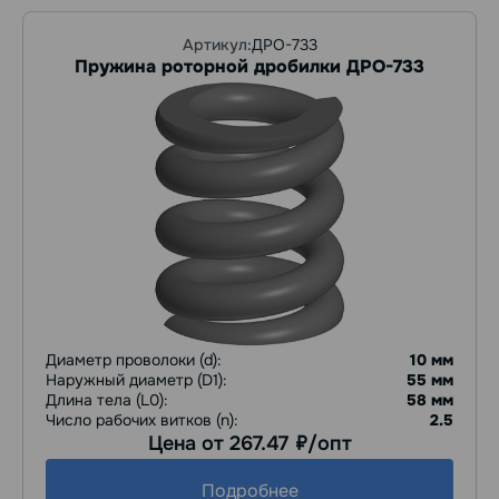
Артикул:
ДРО-733
Пружина роторной дробилки ДРО-733
Диаметр проволоки (d):
10 мм
Наружный диаметр (D1):
55 мм
Длина тела (L0):
58 мм
Число рабочих витков (n):
2.5
Цена от 267.47
/опт
руб.
Подробнее