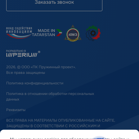
Заказать звонок
2026, © ООО «ПК Пружинный проект».
Все права защищены
Политика конфиденциальности
Политика в отношении обработки персональных
данных
Реквизиты
ВСЕ ПРАВА НА МАТЕРИАЛЫ ОПУБЛИКОВАННЫЕ НА САЙТЕ,
ЗАЩИЩЕНЫ В СООТВЕТСТВИИ С РОССИЙСКИМ И
МЕЖДУНАРОДНЫМ ЗАКОНОДАТЕЛЬСТВОМ ОБ АВТОРСКОМ ПРАВЕ
И СМЕЖНЫХ ПРАВАХ