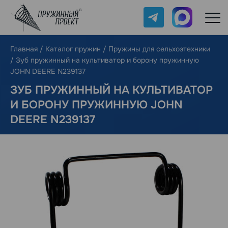
Telegram
Max
Главная
/
Каталог пружин
/
Пружины для сельхозтехники
/
Зуб пружинный на культиватор и борону пружинную
JOHN DEERE N239137
ЗУБ ПРУЖИННЫЙ НА КУЛЬТИВАТОР
И БОРОНУ ПРУЖИННУЮ JOHN
DEERE N239137