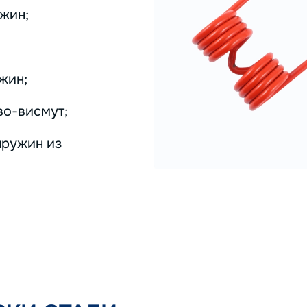
жин;
жин;
во-висмут;
пружин из