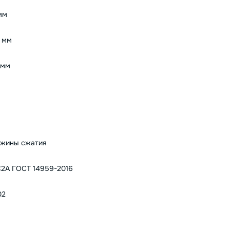
мм
 мм
 мм
жины сжатия
2А ГОСТ 14959-2016
02