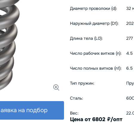
Диаметр проволоки (d):
32 
Наружный диаметр (D1):
202
Длина тела (L0):
277
Число рабочих витков (n):
4.5
Число полных витков (n1):
6.5
Тип пружин:
Пру
Сталь:
60С
аявка на подбор
Вес:
22.
Цена от 6802
/опт
руб.