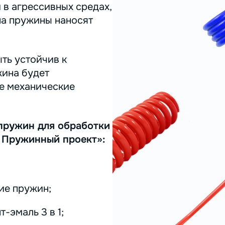
 в агрессивных средах,
на пружины наносят
ть устойчив к
жина будет
ее механические
пружин для обработки
 Пружинный проект»:
ие пружин;
-эмаль 3 в 1;