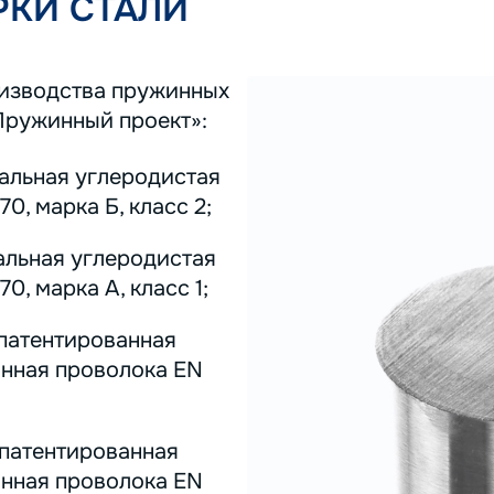
КИ СТАЛИ
оизводства пружинных
Пружинный проект»:
тальная углеродистая
0, марка Б, класс 2;
альная углеродистая
0, марка А, класс 1;
 патентированная
инная проволока EN
 патентированная
инная проволока EN