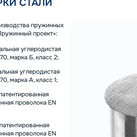
КИ СТАЛИ
оизводства пружинных
Пружинный проект»:
тальная углеродистая
0, марка Б, класс 2;
альная углеродистая
0, марка А, класс 1;
 патентированная
инная проволока EN
 патентированная
инная проволока EN