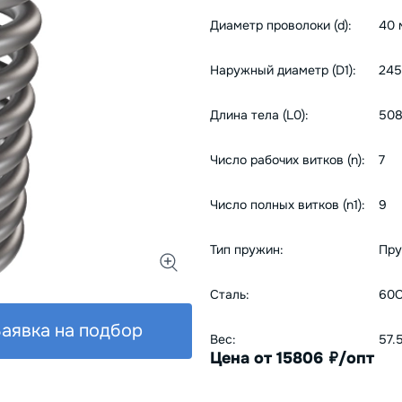
Диаметр проволоки (d):
40 
Наружный диаметр (D1):
245
Длина тела (L0):
508
Число рабочих витков (n):
7
Число полных витков (n1):
9
Тип пружин:
Пру
Сталь:
60С
аявка на подбор
Вес:
57.
Цена от 15806
/опт
руб.