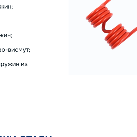
жин;
жин;
во-висмут;
пружин из