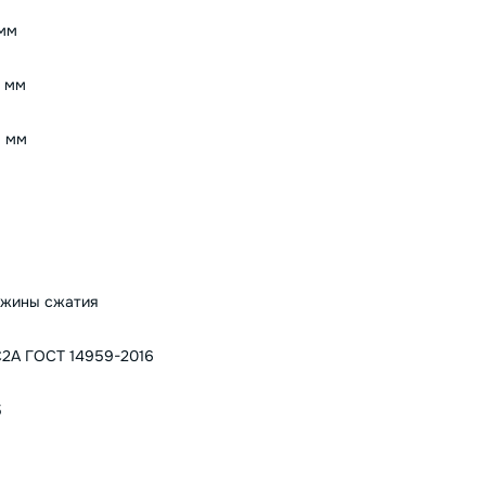
мм
 мм
 мм
жины сжатия
2А ГОСТ 14959-2016
5