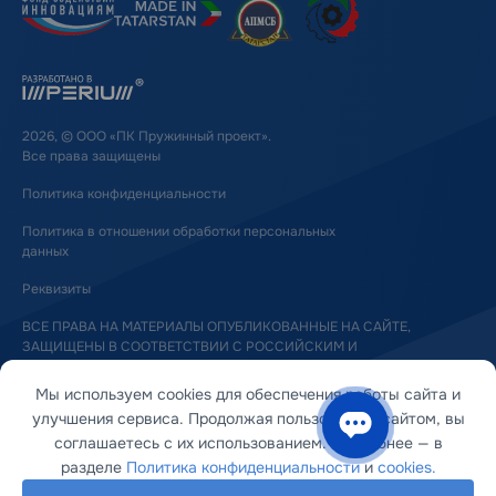
2026, © ООО «ПК Пружинный проект».
Все права защищены
Политика конфиденциальности
Политика в отношении обработки персональных
данных
Реквизиты
ВСЕ ПРАВА НА МАТЕРИАЛЫ ОПУБЛИКОВАННЫЕ НА САЙТЕ,
ЗАЩИЩЕНЫ В СООТВЕТСТВИИ С РОССИЙСКИМ И
МЕЖДУНАРОДНЫМ ЗАКОНОДАТЕЛЬСТВОМ ОБ АВТОРСКОМ ПРАВЕ
И СМЕЖНЫХ ПРАВАХ
Мы используем cookies для обеспечения работы сайта и
улучшения сервиса. Продолжая пользоваться сайтом, вы
соглашаетесь с их использованием. Подробнее — в
разделе
Политика конфиденциальности
и
cookies.