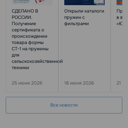
СДЕЛАНО В
Открыли каталоги
Прин
РОССИИ.
пружин с
в вы
Получение
фильтрами
«ЮГА
сертификата о
происхождении
товара формы
СТ-1 на пружины
для
сельскохозяйственной
техники
25 июня 2026
18 июня 2026
21 н
Все новости