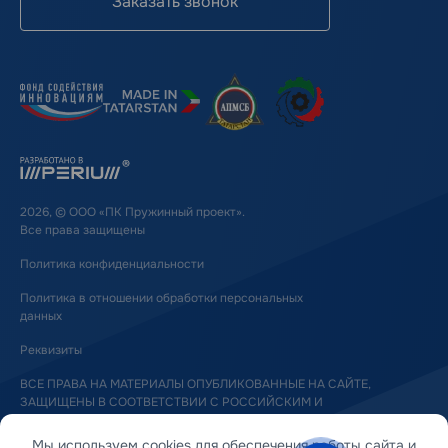
Заказать звонок
2026, © ООО «ПК Пружинный проект».
Все права защищены
Политика конфиденциальности
Политика в отношении обработки персональных
данных
Реквизиты
ВСЕ ПРАВА НА МАТЕРИАЛЫ ОПУБЛИКОВАННЫЕ НА САЙТЕ,
ЗАЩИЩЕНЫ В СООТВЕТСТВИИ С РОССИЙСКИМ И
МЕЖДУНАРОДНЫМ ЗАКОНОДАТЕЛЬСТВОМ ОБ АВТОРСКОМ ПРАВЕ
И СМЕЖНЫХ ПРАВАХ
Мы используем cookies для обеспечения работы сайта и