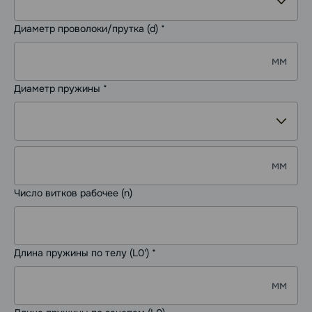
Диаметр проволоки/прутка (d) *
мм
Диаметр пружины *
мм
Число витков рабочее (n)
Длина пружины по телу (L0') *
мм