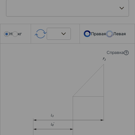
Н
кг
Правая
Левая
Справка
F
3
L
3
L
`
0