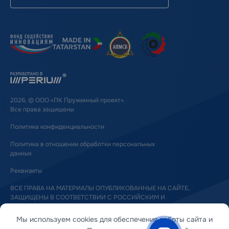
2026, © ООО «ПК Пружинный проект».
Все права защищены
Политика конфиденциальности
Политика в отношении обработки персональных
данных
Реквизиты
ВСЕ ПРАВА НА МАТЕРИАЛЫ ОПУБЛИКОВАННЫЕ НА САЙТЕ,
ЗАЩИЩЕНЫ В СООТВЕТСТВИИ С РОССИЙСКИМ И
МЕЖДУНАРОДНЫМ ЗАКОНОДАТЕЛЬСТВОМ ОБ АВТОРСКОМ ПРАВЕ
И СМЕЖНЫХ ПРАВАХ
Мы используем cookies для обеспечения работы сайта и