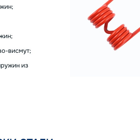
жин;
жин;
во-висмут;
пружин из