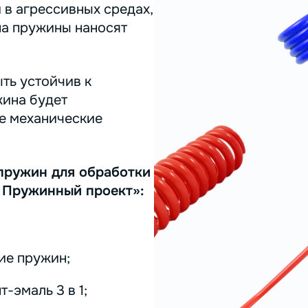
 в агрессивных средах,
на пружины наносят
ть устойчив к
жина будет
ее механические
пружин для обработки
 Пружинный проект»:
ие пружин;
-эмаль 3 в 1;