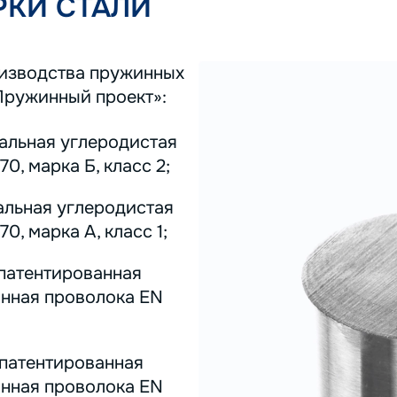
КИ СТАЛИ
оизводства пружинных
Пружинный проект»:
тальная углеродистая
0, марка Б, класс 2;
альная углеродистая
0, марка А, класс 1;
 патентированная
инная проволока EN
 патентированная
инная проволока EN