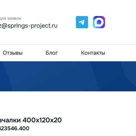
для заявок
Telegram
Max
z@springs-project.ru
Отзывы
Блог
Контакты
ачалки 400х120х20
423546.400