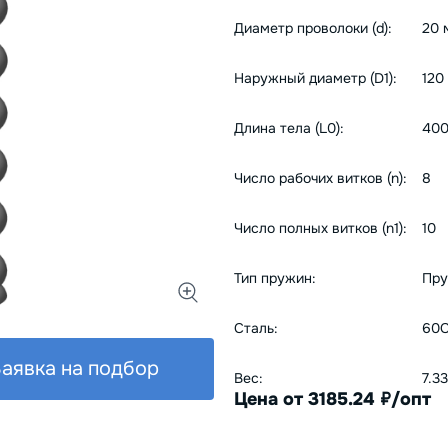
Диаметр проволоки (d):
20 
Наружный диаметр (D1):
120
Длина тела (L0):
400
Число рабочих витков (n):
8
Число полных витков (n1):
10
Тип пружин:
Пру
Сталь:
60С
аявка на подбор
Вес:
7.33
Цена от 3185.24
/опт
руб.