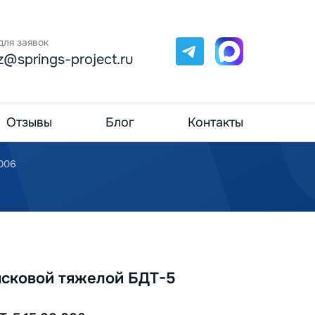
для заявок
Telegram
Max
z@springs-project.ru
Отзывы
Блог
Контакты
.006
сковой тяжелой БДТ-5