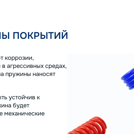
ПЫ ПОКРЫТИЙ
т коррозии,
 в агрессивных средах,
на пружины наносят
ть устойчив к
жина будет
ее механические