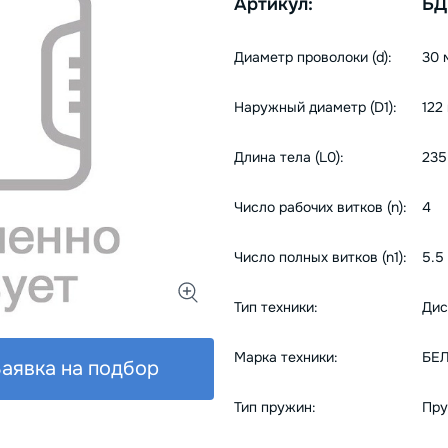
Артикул:
БД
Диаметр проволоки (d):
30 
Наружный диаметр (D1):
122
Длина тела (L0):
235
Число рабочих витков (n):
4
Число полных витков (n1):
5.5
Тип техники:
Дис
Марка техники:
БЕ
аявка на подбор
Тип пружин:
Пру