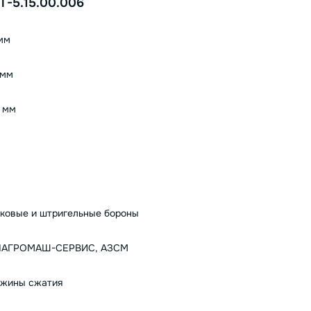
Т-5.15.00.006
мм
 мм
 мм
ковые и штригельные бороны
ЛАГРОМАШ-СЕРВИС, АЗСМ
жины сжатия