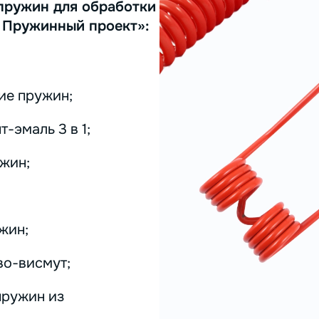
пружин для обработки
 Пружинный проект»:
ие пружин;
-эмаль 3 в 1;
жин;
жин;
во-висмут;
пружин из