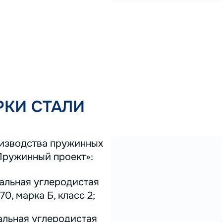
КИ СТАЛИ
оизводства пружинных
Пружинный проект»:
тальная углеродистая
0, марка Б, класс 2;
альная углеродистая