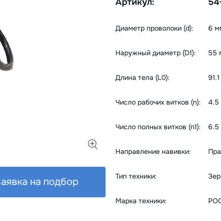
Артикул:
54
Диаметр проволоки (d):
6 м
Наружный диаметр (D1):
55 
Длина тела (L0):
91.
Число рабочих витков (n):
4.5
Число полных витков (n1):
6.5
Направление навивки:
Пра
Тип техники:
Зер
аявка на подбор
Марка техники:
РО