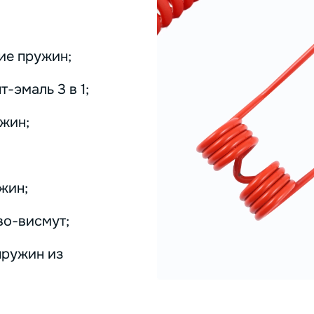
ие пружин;
-эмаль 3 в 1;
жин;
жин;
во-висмут;
пружин из