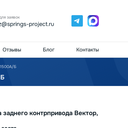
для заявок
Telegram
Max
z@springs-project.ru
Отзывы
Блог
Контакты
-1500А/Б
/Б
 заднего контрпривода Вектор,