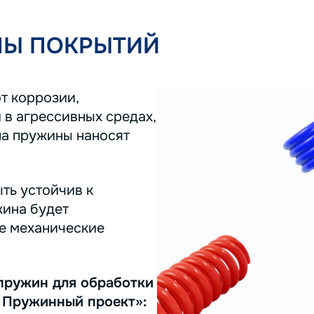
ПЫ ПОКРЫТИЙ
т коррозии,
 в агрессивных средах,
на пружины наносят
ть устойчив к
жина будет
ее механические
пружин для обработки
 Пружинный проект»: