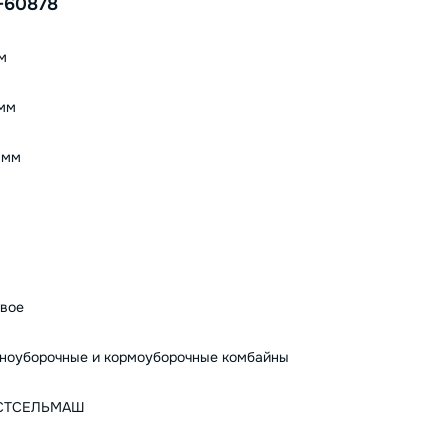
-60878
м
мм
1 мм
вое
ноуборочные и кормоуборочные комбайны
СТСЕЛЬМАШ