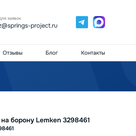
для заявок
Telegram
Max
z@springs-project.ru
Отзывы
Блог
Контакты
на борону Lemken 3298461
98461