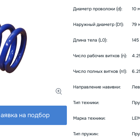
Диаметр проволоки (d):
10 
Наружный диаметр (D1):
79 
Длина тела (L0):
145
Число рабочих витков (n):
4.2
Число полных витков (n1):
6.2
Направление навивки:
Лев
Тип техники:
Пру
аявка на подбор
Марка техники:
LE
Тип пружин:
Пру