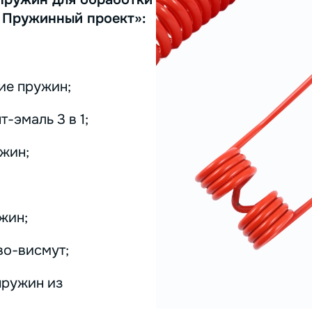
 Пружинный проект»:
ие пружин;
-эмаль 3 в 1;
жин;
жин;
во-висмут;
пружин из