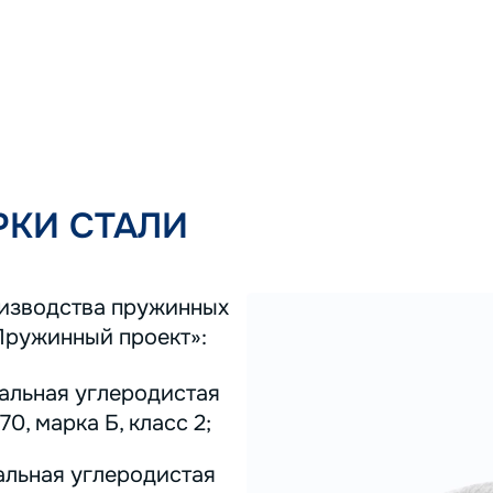
КИ СТАЛИ
оизводства пружинных
Пружинный проект»:
тальная углеродистая
0, марка Б, класс 2;
альная углеродистая