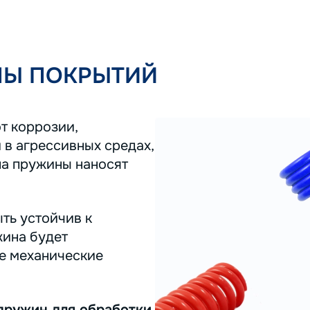
ПЫ ПОКРЫТИЙ
т коррозии,
 в агрессивных средах,
на пружины наносят
ть устойчив к
жина будет
ее механические
пружин для обработки