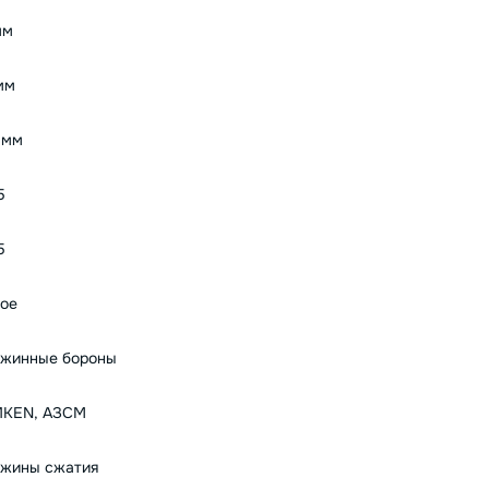
мм
мм
 мм
5
5
ое
жинные бороны
MKEN, АЗСМ
жины сжатия