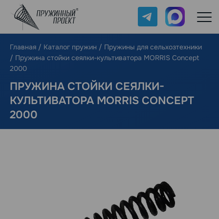
Telegram
Max
Главная
/
Каталог пружин
/
Пружины для сельхозтехники
/
Пружина стойки сеялки-культиватора MORRIS Concept
2000
ПРУЖИНА СТОЙКИ СЕЯЛКИ-
КУЛЬТИВАТОРА MORRIS CONCEPT
2000