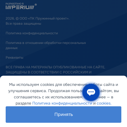
2026, © ООО «ПК Пружинный проект».
Все права защищены
Политика конфиденциальности
Политика в отношении обработки персональных
данных
Реквизиты
ВСЕ ПРАВА НА МАТЕРИАЛЫ ОПУБЛИКОВАННЫЕ НА САЙТЕ,
ЗАЩИЩЕНЫ В СООТВЕТСТВИИ С РОССИЙСКИМ И
МЕЖДУНАРОДНЫМ ЗАКОНОДАТЕЛЬСТВОМ ОБ АВТОРСКОМ ПРАВЕ
И СМЕЖНЫХ ПРАВАХ
Мы используем cookies для обеспечения работы сайта и
улучшения сервиса. Продолжая пользоваться сайтом, вы
соглашаетесь с их использованием. Подробнее — в
разделе
Политика конфиденциальности
и
cookies.
Принять