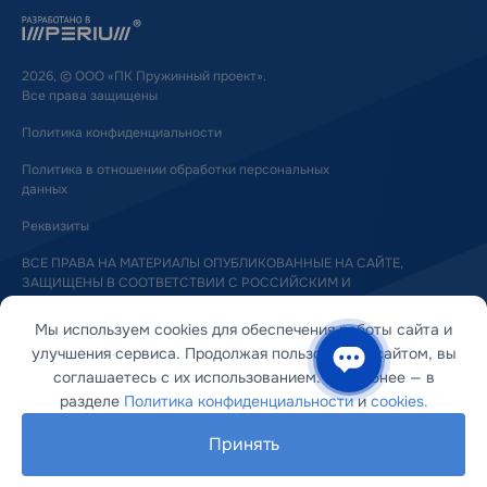
2026, © ООО «ПК Пружинный проект».
Все права защищены
Политика конфиденциальности
Политика в отношении обработки персональных
данных
Реквизиты
ВСЕ ПРАВА НА МАТЕРИАЛЫ ОПУБЛИКОВАННЫЕ НА САЙТЕ,
ЗАЩИЩЕНЫ В СООТВЕТСТВИИ С РОССИЙСКИМ И
МЕЖДУНАРОДНЫМ ЗАКОНОДАТЕЛЬСТВОМ ОБ АВТОРСКОМ ПРАВЕ
И СМЕЖНЫХ ПРАВАХ
Мы используем cookies для обеспечения работы сайта и
улучшения сервиса. Продолжая пользоваться сайтом, вы
соглашаетесь с их использованием. Подробнее — в
разделе
Политика конфиденциальности
и
cookies.
Принять