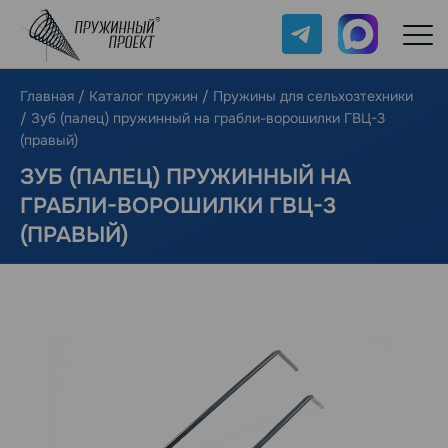
Telegram
Max
Главная
/
Каталог пружин
/
Пружины для сельхозтехники
/
Зуб (палец) пружинный на грабли-ворошилки ГВЦ-3
(правый)
ЗУБ (ПАЛЕЦ) ПРУЖИННЫЙ НА
ГРАБЛИ-ВОРОШИЛКИ ГВЦ-3
(ПРАВЫЙ)