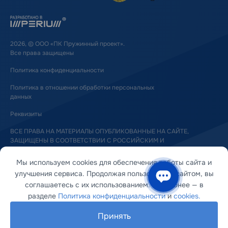
2026, © ООО «ПК Пружинный проект».
Все права защищены
Политика конфиденциальности
Политика в отношении обработки персональных
данных
Реквизиты
ВСЕ ПРАВА НА МАТЕРИАЛЫ ОПУБЛИКОВАННЫЕ НА САЙТЕ,
ЗАЩИЩЕНЫ В СООТВЕТСТВИИ С РОССИЙСКИМ И
МЕЖДУНАРОДНЫМ ЗАКОНОДАТЕЛЬСТВОМ ОБ АВТОРСКОМ ПРАВЕ
И СМЕЖНЫХ ПРАВАХ
Мы используем cookies для обеспечения работы сайта и
улучшения сервиса. Продолжая пользоваться сайтом, вы
соглашаетесь с их использованием. Подробнее — в
разделе
Политика конфиденциальности
и
cookies.
Принять