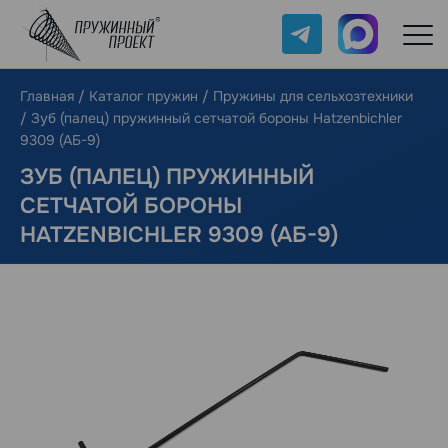
Telegram
Max
Главная
/
Каталог пружин
/
Пружины для сельхозтехники
/
Зуб (палец) пружинный сетчатой бороны Hatzenbichler
9309 (АБ-9)
ЗУБ (ПАЛЕЦ) ПРУЖИННЫЙ
СЕТЧАТОЙ БОРОНЫ
HATZENBICHLER 9309 (АБ-9)