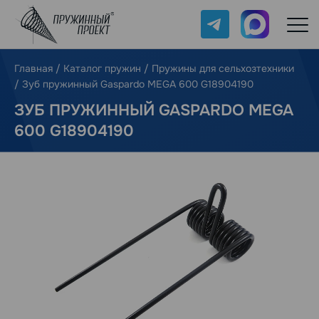
Telegram
Max
Главная
/
Каталог пружин
/
Пружины для сельхозтехники
/
Зуб пружинный Gaspardo MEGA 600 G18904190
ЗУБ ПРУЖИННЫЙ GASPARDO MEGA
600 G18904190