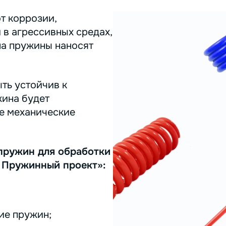
т коррозии,
 в агрессивных средах,
на пружины наносят
ть устойчив к
жина будет
ее механические
пружин для обработки
 Пружинный проект»:
ие пружин;