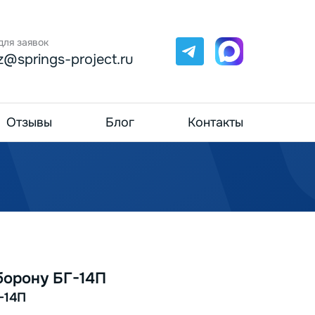
для заявок
Telegram
Max
z@springs-project.ru
Отзывы
Блог
Контакты
борону БГ-14П
-14П