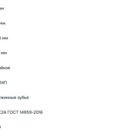
мм
 мм
0 мм
 мм
ойное
14П
жинные зубья
2А ГОСТ 14959-2016
9