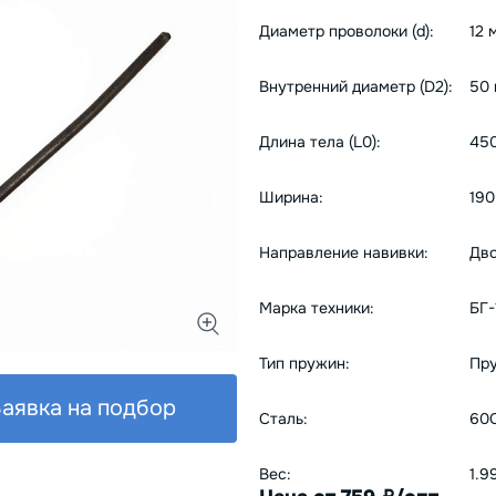
Диаметр проволоки (d):
12 
Внутренний диаметр (D2):
50
Длина тела (L0):
45
Ширина:
190
Направление навивки:
Дв
Марка техники:
БГ-
Тип пружин:
Пру
аявка на подбор
Сталь:
60С
Вес:
1.9