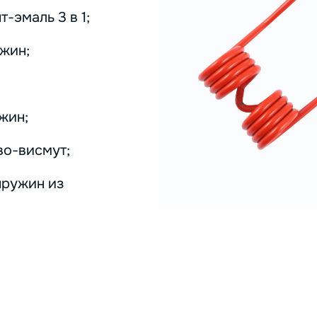
-эмаль 3 в 1;
жин;
жин;
во-висмут;
пружин из