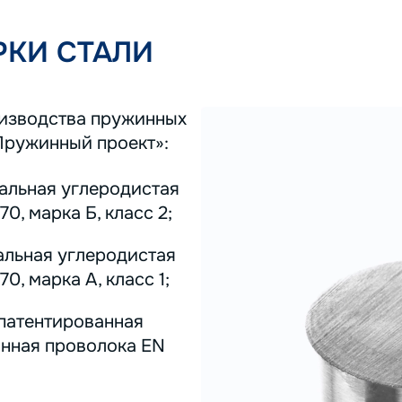
КИ СТАЛИ
оизводства пружинных
Пружинный проект»:
тальная углеродистая
0, марка Б, класс 2;
альная углеродистая
0, марка А, класс 1;
 патентированная
инная проволока EN