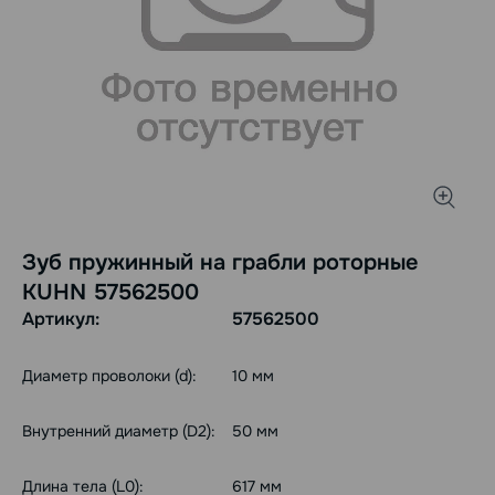
Зуб пружинный на грабли роторные
KUHN 57562500
Артикул:
57562500
Диаметр проволоки (d):
10 мм
Внутренний диаметр (D2):
50 мм
Длина тела (L0):
617 мм