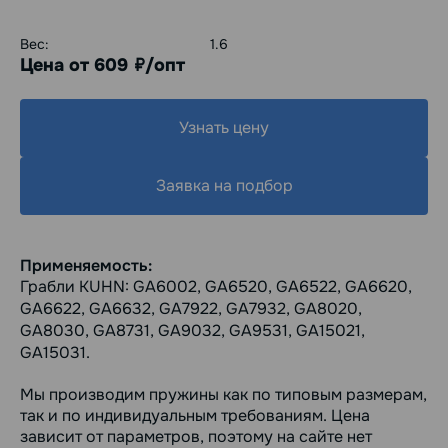
Вес:
1.6
Цена от 609
/опт
руб.
Узнать цену
Заявка на подбор
Применяемость:
Грабли KUHN: GA6002, GA6520, GA6522, GA6620,
GA6622, GA6632, GA7922, GA7932, GA8020,
GA8030, GA8731, GA9032, GA9531, GA15021,
GA15031.
Мы производим пружины как по типовым размерам,
так и по индивидуальным требованиям. Цена
зависит от параметров, поэтому на сайте нет