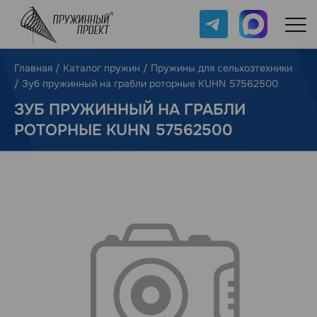
Telegram
Max
Главная
/
Каталог пружин
/
Пружины для сельхозтехники
/
Зуб пружинный на грабли роторные KUHN 57562500
ЗУБ ПРУЖИННЫЙ НА ГРАБЛИ
РОТОРНЫЕ KUHN 57562500