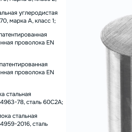
альная углеродистая
0, марка А, класс 1;
 патентированная
инная проволока EN
 патентированная
инная проволока EN
ка стальная
4963-78, сталь 60С2А;
лока стальная
4959-2016, сталь