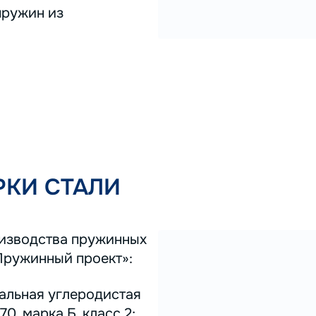
пружин из
КИ СТАЛИ
оизводства пружинных
Пружинный проект»:
тальная углеродистая
0, марка Б, класс 2;