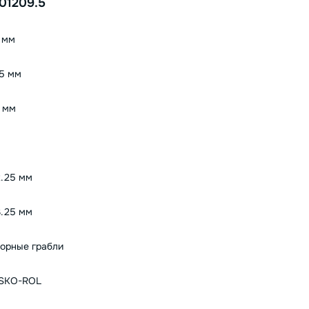
01209.5
 мм
5 мм
 мм
.25 мм
.25 мм
орные грабли
SKO-RОL