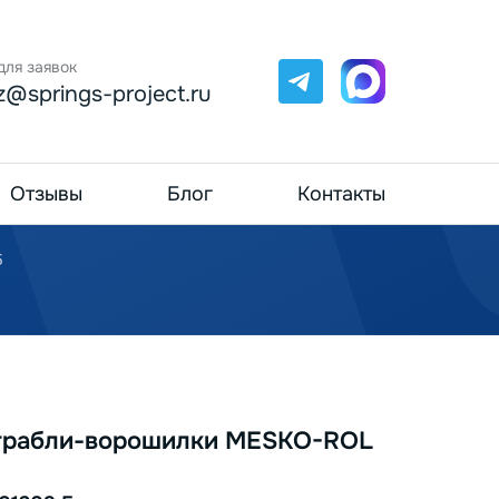
для заявок
Telegram
Max
z@springs-project.ru
Отзывы
Блог
Контакты
5
 грабли-ворошилки MЕSKO-RОL