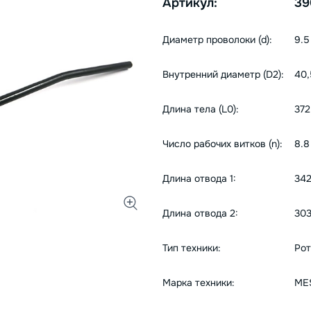
Артикул:
39
Диаметр проволоки (d):
9.5
Внутренний диаметр (D2):
40,
Длина тела (L0):
372
Число рабочих витков (n):
8.8
Длина отвода 1:
342
Длина отвода 2:
303
Тип техники:
Рот
Марка техники:
MЕ