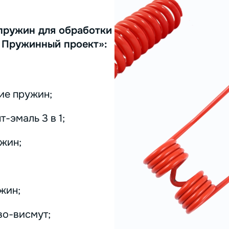
пружин для обработки
 Пружинный проект»:
ие пружин;
-эмаль 3 в 1;
жин;
жин;
во-висмут;