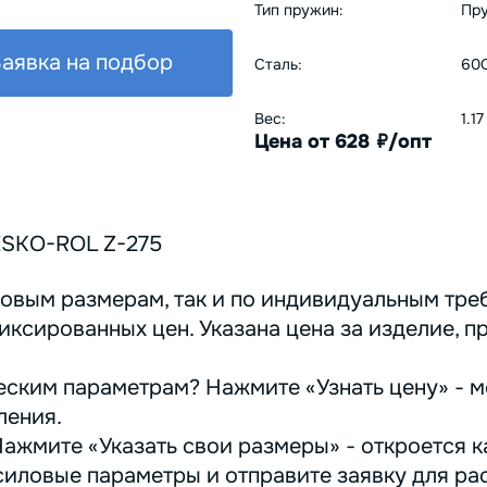
Тип пружин:
Пру
аявка на подбор
Сталь:
60С
Вес:
1.17
Цена от 628
/опт
руб.
ЕSKO-RОL Z-275
овым размерам, так и по индивидуальным треб
иксированных цен. Указана цена за изделие, п
ским параметрам? Нажмите «Узнать цену» - м
ления.
ажмите «Указать свои размеры» - откроется ка
иловые параметры и отправите заявку для ра