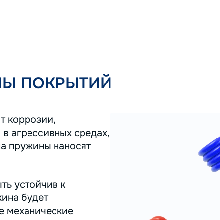
ПЫ ПОКРЫТИЙ
т коррозии,
 в агрессивных средах,
на пружины наносят
ть устойчив к
жина будет
ее механические