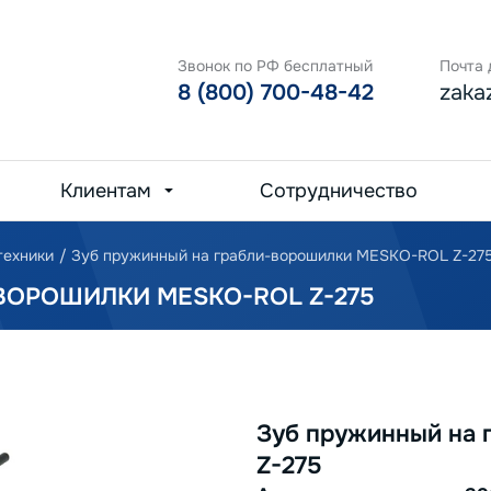
Звонок по РФ бесплатный
Почта 
8 (800) 700-48-42
zaka
Клиентам
Сотрудничество
техники
/
Зуб пружинный на грабли-ворошилки MЕSKO-RОL Z-27
ВОРОШИЛКИ MЕSKO-RОL Z-275
Зуб пружинный на
Z-275