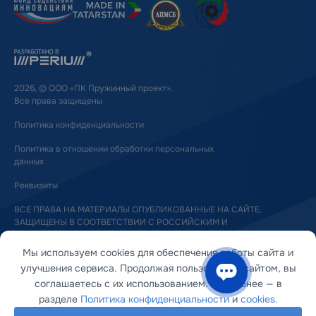
2026, © ООО «ПК Пружинный проект».
Все права защищены
Политика конфиденциальности
Политика в отношении обработки персональных
данных
Реквизиты
ВСЕ ПРАВА НА МАТЕРИАЛЫ ОПУБЛИКОВАННЫЕ НА САЙТЕ,
ЗАЩИЩЕНЫ В СООТВЕТСТВИИ С РОССИЙСКИМ И
МЕЖДУНАРОДНЫМ ЗАКОНОДАТЕЛЬСТВОМ ОБ АВТОРСКОМ ПРАВЕ
И СМЕЖНЫХ ПРАВАХ
Мы используем cookies для обеспечения работы сайта и
улучшения сервиса. Продолжая пользоваться сайтом, вы
соглашаетесь с их использованием. Подробнее — в
разделе
Политика конфиденциальности
и
cookies.