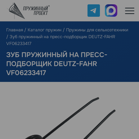
Telegram
Max
Главная
/
Каталог пружин
/
Пружины для сельхозтехники
/
Зуб пружинный на пресс-подборщик DEUTZ-FAHR
VF06233417
ЗУБ ПРУЖИННЫЙ НА ПРЕСС-
ПОДБОРЩИК DEUTZ-FAHR
VF06233417