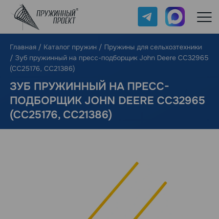
Telegram
Max
Главная
/
Каталог пружин
/
Пружины для сельхозтехники
/
Зуб пружинный на пресс-подборщик John Deere CC32965
(CC25176, CC21386)
ЗУБ ПРУЖИННЫЙ НА ПРЕСС-
ПОДБОРЩИК JOHN DEERE CC32965
(CC25176, CC21386)