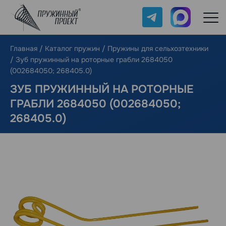
Telegram
Max
Главная
/
Каталог пружин
/
Пружины для сельхозтехники
/
Зуб пружинный на роторные грабли 2684050
(002684050; 268405.0)
ЗУБ ПРУЖИННЫЙ НА РОТОРНЫЕ
ГРАБЛИ 2684050 (002684050;
268405.0)