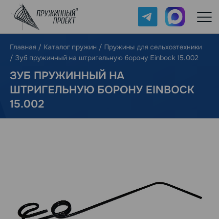
Telegram
Max
Главная
/
Каталог пружин
/
Пружины для сельхозтехники
/
Зуб пружинный на штригельную борону Einbock 15.002
ЗУБ ПРУЖИННЫЙ НА
ШТРИГЕЛЬНУЮ БОРОНУ EINBOCK
15.002