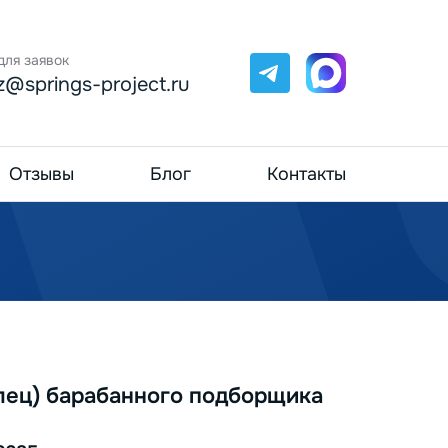
для заявок
Telegram
Max
z@springs-project.ru
Отзывы
Блог
Контакты
лец) барабанного подборщика