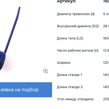
Артикул:
16
Диаметр проволоки (d):
5 
Внутренний диаметр (D2):
28
Длина тела (L0):
160
Число рабочих витков (n):
13.
Ширина:
120
Длина отвода 1:
140
Длина отвода 2:
140
аявка на подбор
Угол между отводами:
25