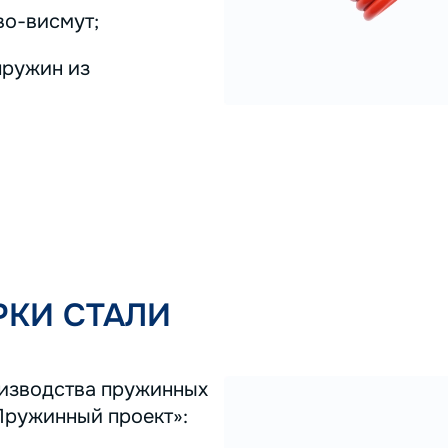
во-висмут;
пружин из
КИ СТАЛИ
оизводства пружинных
Пружинный проект»: