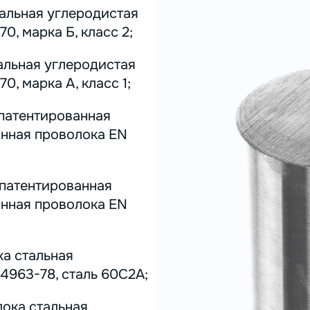
тальная углеродистая
0, марка Б, класс 2;
альная углеродистая
0, марка А, класс 1;
 патентированная
инная проволока EN
 патентированная
инная проволока EN
ка стальная
4963-78, сталь 60С2А;
лока стальная