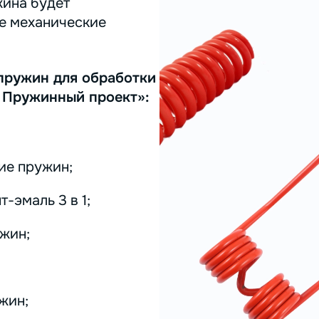
жина будет
ее механические
пружин для обработки
 Пружинный проект»:
ие пружин;
-эмаль 3 в 1;
жин;
жин;