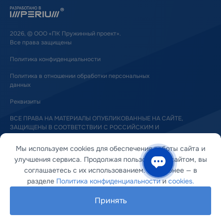
2026, © ООО «ПК Пружинный проект».
Все права защищены
Политика конфиденциальности
Политика в отношении обработки персональных
данных
Реквизиты
ВСЕ ПРАВА НА МАТЕРИАЛЫ ОПУБЛИКОВАННЫЕ НА САЙТЕ,
ЗАЩИЩЕНЫ В СООТВЕТСТВИИ С РОССИЙСКИМ И
МЕЖДУНАРОДНЫМ ЗАКОНОДАТЕЛЬСТВОМ ОБ АВТОРСКОМ ПРАВЕ
И СМЕЖНЫХ ПРАВАХ
Мы используем cookies для обеспечения работы сайта и
улучшения сервиса. Продолжая пользоваться сайтом, вы
соглашаетесь с их использованием. Подробнее — в
разделе
Политика конфиденциальности
и
cookies.
Принять