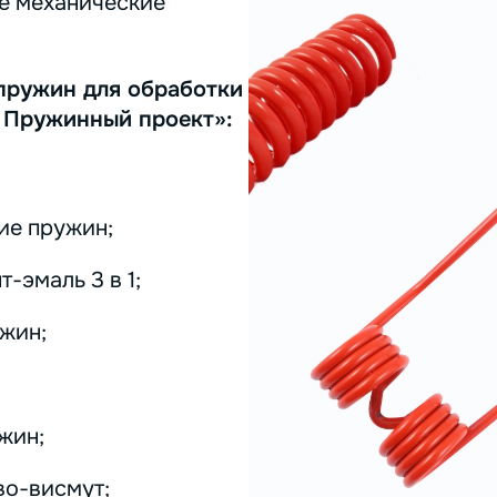
ее механические
пружин для обработки
 Пружинный проект»:
ие пружин;
-эмаль 3 в 1;
жин;
жин;
во-висмут;