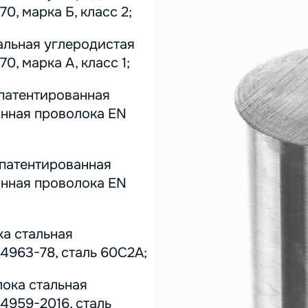
0, марка Б, класс 2;
альная углеродистая
0, марка А, класс 1;
 патентированная
инная проволока EN
 патентированная
инная проволока EN
ка стальная
4963-78, сталь 60С2А;
лока стальная
4959-2016, сталь