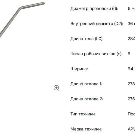
Диаметр проволоки (d):
6 
Внутренний диаметр (D2):
36
Длина тела (L0):
28
Число рабочих витков (n):
9
Ширина:
94.
Длина отвода 1:
278
Длина отвода 2:
276
Тип техники:
Пос
Марка техники:
AP