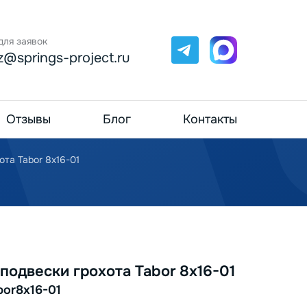
для заявок
Telegram
Max
z@springs-project.ru
Отзывы
Блог
Контакты
та Tabor 8х16-01
одвески грохота Tabor 8х16-01
bor8х16-01