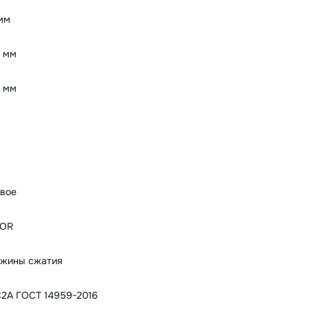
мм
 мм
 мм
вое
BOR
жины сжатия
2А ГОСТ 14959-2016