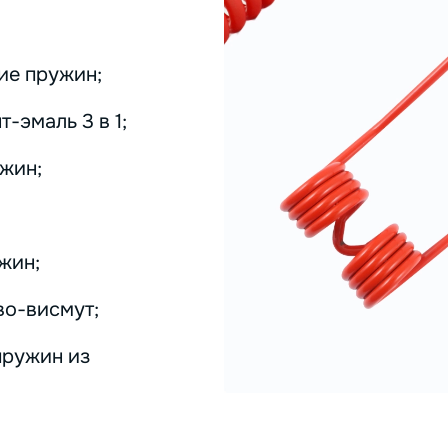
ие пружин;
-эмаль 3 в 1;
жин;
жин;
во-висмут;
пружин из