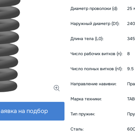
Диаметр проволоки (d):
25 
Наружный диаметр (D1):
240
Длина тела (L0):
345
Число рабочих витков (n):
8
Число полных витков (n1):
9.5
Направление навивки:
Пра
Марка техники:
TA
аявка на подбор
Тип пружин:
Пру
Сталь:
60С