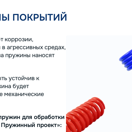
ПЫ ПОКРЫТИЙ
т коррозии,
 в агрессивных средах,
на пружины наносят
ть устойчив к
жина будет
ее механические
пружин для обработки
 Пружинный проект»: