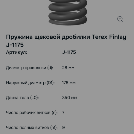
Пружина щековой дробилки Terex Finlay
J-1175
Артикул:
J-1175
Диаметр проволоки (d):
28 мм
Наружный диаметр (D1):
178 мм
Длина тела (L0):
350 мм
Число рабочих витков (n):
7
Число полных витков (n1):
9