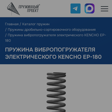
Telegram
Max
Главная
/
Каталог пружин
/
Пружины дробильно-сортировочного оборудования
/
Пружина вибропогружателя электрического KENCHO EP-
180
ПРУЖИНА ВИБРОПОГРУЖАТЕЛЯ
ЭЛЕКТРИЧЕСКОГО KENCHO EP-180