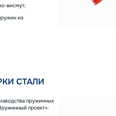
во-висмут;
пружин из
КИ СТАЛИ
оизводства пружинных
Пружинный проект»: