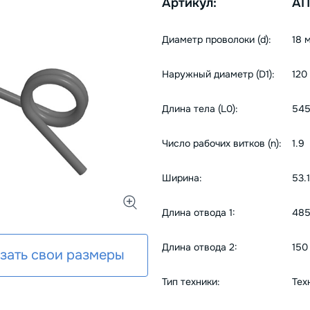
Артикул:
АП
Диаметр проволоки (d):
18 
Наружный диаметр (D1):
120
Длина тела (L0):
545
Число рабочих витков (n):
1.9
Ширина:
53.
Длина отвода 1:
485
Длина отвода 2:
150
зать свои размеры
Тип техники:
Тех