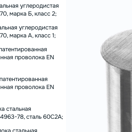
тальная углеродистая
0, марка Б, класс 2;
альная углеродистая
0, марка А, класс 1;
 патентированная
инная проволока EN
 патентированная
инная проволока EN
ка стальная
4963-78, сталь 60С2А;
лока стальная