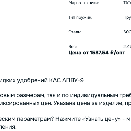
Марка техники:
ТА
Тип пружин:
Пру
Сталь:
60С
Вес:
2.4
Цена от 1587.54
/опт
руб.
жидких удобрений КАС АПВУ-9
овым размерам, так и по индивидуальным треб
иксированных цен. Указана цена за изделие, п
ским параметрам? Нажмите «Узнать цену» - м
ления.