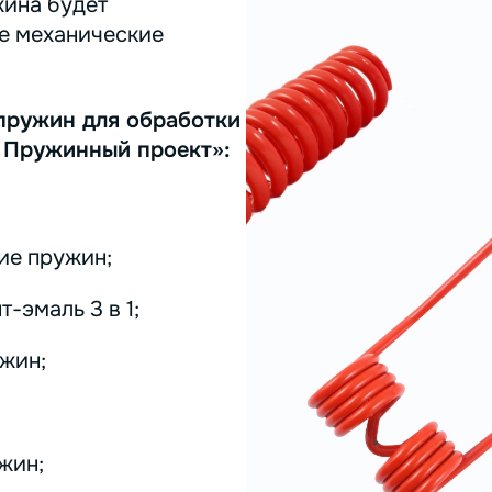
жина будет
ее механические
пружин для обработки
 Пружинный проект»:
ие пружин;
-эмаль 3 в 1;
жин;
жин;