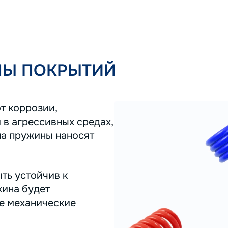
ПЫ ПОКРЫТИЙ
т коррозии,
 в агрессивных средах,
на пружины наносят
ть устойчив к
жина будет
ее механические