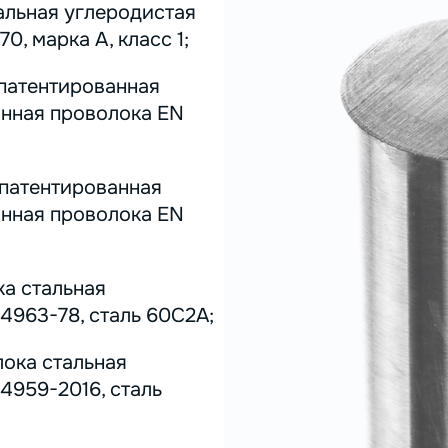
альная углеродистая
0, марка А, класс 1;
 патентированная
инная проволока EN
 патентированная
инная проволока EN
ка стальная
4963-78, сталь 60С2А;
лока стальная
4959-2016, сталь