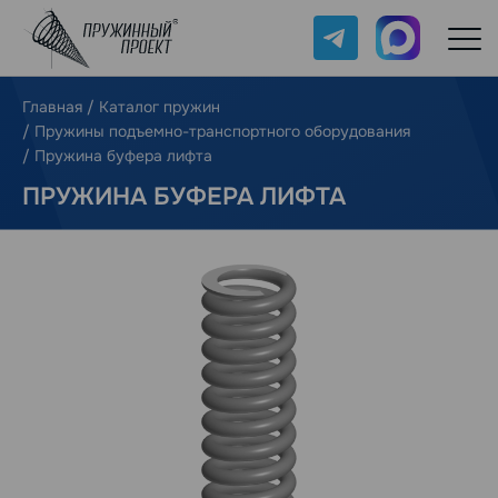
Telegram
Max
Главная
/
Каталог пружин
/
Пружины подъемно-транспортного оборудования
/
Пружина буфера лифта
ПРУЖИНА БУФЕРА ЛИФТА