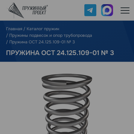
Telegram
Max
Главная
/
Каталог пружин
/
Пружины подвесок и опор трубопровода
/
Пружина ОСТ 24.125.109-01 № 3
ПРУЖИНА ОСТ 24.125.109-01 № 3