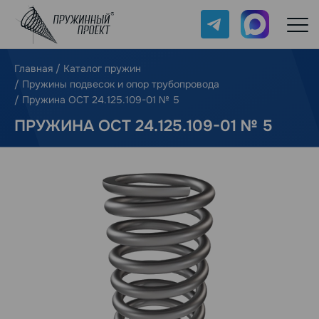
Telegram
Max
Главная
/
Каталог пружин
/
Пружины подвесок и опор трубопровода
/
Пружина ОСТ 24.125.109-01 № 5
ПРУЖИНА ОСТ 24.125.109-01 № 5