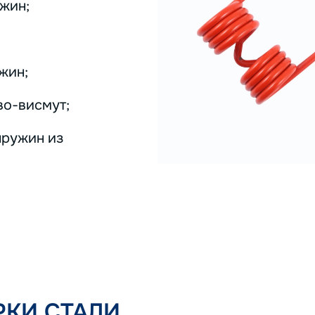
жин;
жин;
во-висмут;
пружин из
КИ СТАЛИ