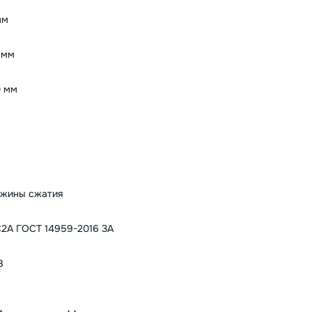
мм
 мм
 мм
5
жины сжатия
2А ГОСТ 14959-2016 3А
8