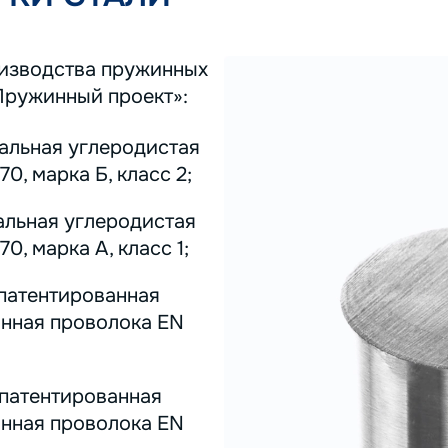
оизводства пружинных
Пружинный проект»:
тальная углеродистая
0, марка Б, класс 2;
альная углеродистая
0, марка А, класс 1;
 патентированная
инная проволока EN
 патентированная
инная проволока EN