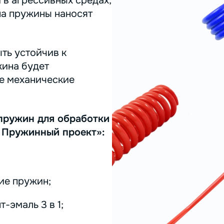
 в агрессивных средах,
на пружины наносят
ть устойчив к
жина будет
ее механические
пружин для обработки
 Пружинный проект»:
ие пружин;
-эмаль 3 в 1;