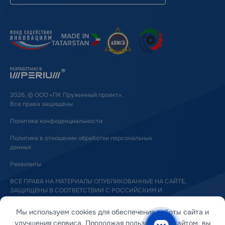
2026, © ООО «ПК Пружинный проект».
Все права защищены
Политика конфиденциальности
Политика в отношении обработки персональных
данных
Реквизиты
ВСЕ ПРАВА НА МАТЕРИАЛЫ ОПУБЛИКОВАННЫЕ НА САЙТЕ,
ЗАЩИЩЕНЫ В СООТВЕТСТВИИ С РОССИЙСКИМ И
МЕЖДУНАРОДНЫМ ЗАКОНОДАТЕЛЬСТВОМ ОБ АВТОРСКОМ ПРАВЕ
И СМЕЖНЫХ ПРАВАХ
Мы используем cookies для обеспечения работы сайта и
улучшения сервиса. Продолжая пользоваться сайтом, вы