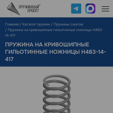
Telegram
Max
Главная
/
Каталог пружин
/
Пружины сжатия
/
Пружина на кривошипные гильотинные ножницы Н483-
14-417
ПРУЖИНА НА КРИВОШИПНЫЕ
ГИЛЬОТИННЫЕ НОЖНИЦЫ Н483-14-
417