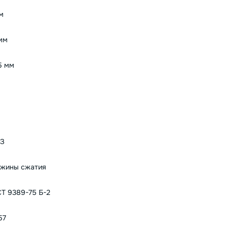
м
мм
5 мм
АЗ
жины сжатия
Т 9389-75 Б-2
57