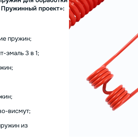
пружин для обработки
 Пружинный проект»:
ие пружин;
-эмаль 3 в 1;
жин;
жин;
во-висмут;
пружин из