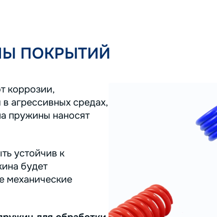
ПЫ ПОКРЫТИЙ
т коррозии,
 в агрессивных средах,
на пружины наносят
ть устойчив к
жина будет
ее механические