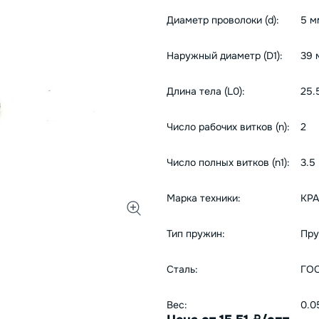
Диаметр проволоки (d):
5 м
Наружный диаметр (D1):
39 
Длина тела (L0):
25.
Число рабочих витков (n):
2
Число полных витков (n1):
3.5
Марка техники:
КР
Тип пружин:
Пру
Сталь:
ГОС
Вес:
0.0