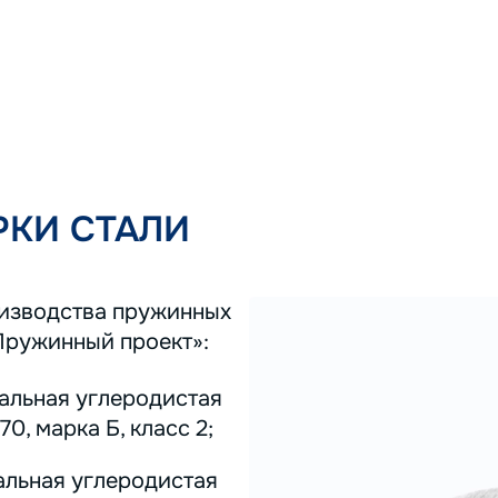
КИ СТАЛИ
оизводства пружинных
Пружинный проект»:
тальная углеродистая
0, марка Б, класс 2;
альная углеродистая