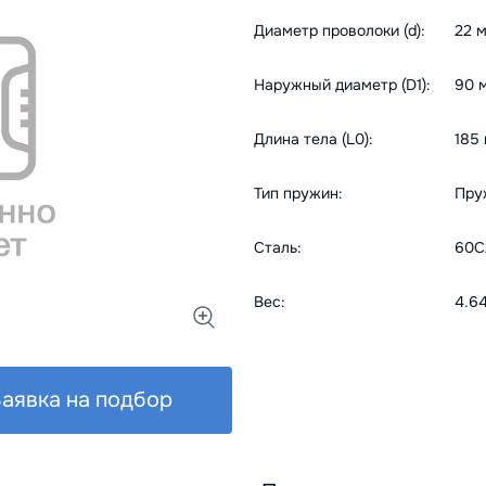
Диаметр проволоки (d):
22 
Наружный диаметр (D1):
90 
Длина тела (L0):
185
Тип пружин:
Пру
Сталь:
60С
Вес:
4.6
аявка на подбор