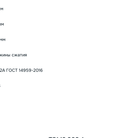
мм
мм
 мм
жины сжатия
2А ГОСТ 14959-2016
4