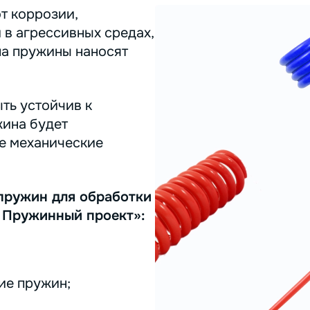
т коррозии,
 в агрессивных средах,
на пружины наносят
ть устойчив к
жина будет
ее механические
пружин для обработки
 Пружинный проект»:
ие пружин;