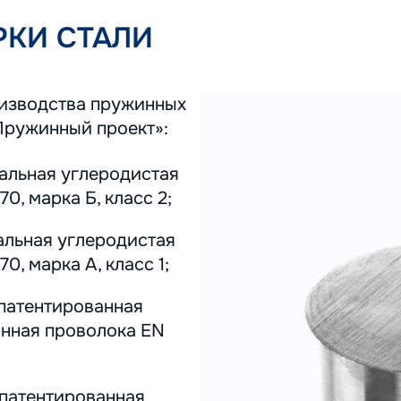
КИ СТАЛИ
оизводства пружинных
Пружинный проект»:
тальная углеродистая
0, марка Б, класс 2;
альная углеродистая
0, марка А, класс 1;
 патентированная
инная проволока EN
 патентированная