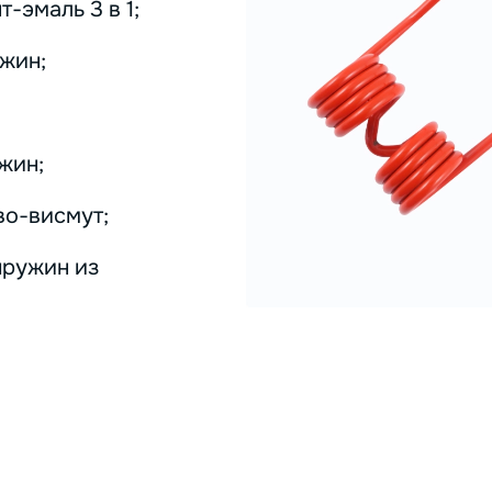
-эмаль 3 в 1;
жин;
жин;
во-висмут;
пружин из