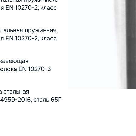
я EN 10270-2, класс
стальная пружинная,
я EN 10270-2, класс
ержавеющая
олока EN 10270-3-
а стальная
4959-2016, сталь 65Г