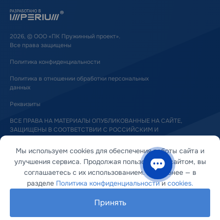
2026, © ООО «ПК Пружинный проект».
Все права защищены
Политика конфиденциальности
Политика в отношении обработки персональных
данных
Реквизиты
ВСЕ ПРАВА НА МАТЕРИАЛЫ ОПУБЛИКОВАННЫЕ НА САЙТЕ,
ЗАЩИЩЕНЫ В СООТВЕТСТВИИ С РОССИЙСКИМ И
МЕЖДУНАРОДНЫМ ЗАКОНОДАТЕЛЬСТВОМ ОБ АВТОРСКОМ ПРАВЕ
И СМЕЖНЫХ ПРАВАХ
Мы используем cookies для обеспечения работы сайта и
улучшения сервиса. Продолжая пользоваться сайтом, вы
соглашаетесь с их использованием. Подробнее — в
разделе
Политика конфиденциальности
и
cookies.
Принять