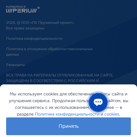
2026, © ООО «ПК Пружинный проект».
Все права защищены
Политика конфиденциальности
Политика в отношении обработки персональных
данных
Реквизиты
ВСЕ ПРАВА НА МАТЕРИАЛЫ ОПУБЛИКОВАННЫЕ НА САЙТЕ,
ЗАЩИЩЕНЫ В СООТВЕТСТВИИ С РОССИЙСКИМ И
МЕЖДУНАРОДНЫМ ЗАКОНОДАТЕЛЬСТВОМ ОБ АВТОРСКОМ ПРАВЕ
И СМЕЖНЫХ ПРАВАХ
Мы используем cookies для обеспечения работы сайта и
улучшения сервиса. Продолжая пользоваться сайтом, вы
соглашаетесь с их использованием. Подробнее — в
разделе
Политика конфиденциальности
и
cookies.
Принять