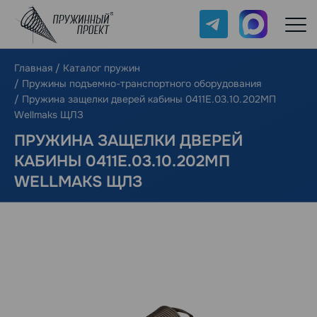
Telegram
Max
Главная
/
Каталог пружин
/
Пружины подъемно-транспортного оборудования
/
Пружина защелки дверей кабины 0411Е.03.10.202МП
Wellmaks ЩЛЗ
ПРУЖИНА ЗАЩЕЛКИ ДВЕРЕЙ
КАБИНЫ 0411Е.03.10.202МП
WELLMAKS ЩЛЗ