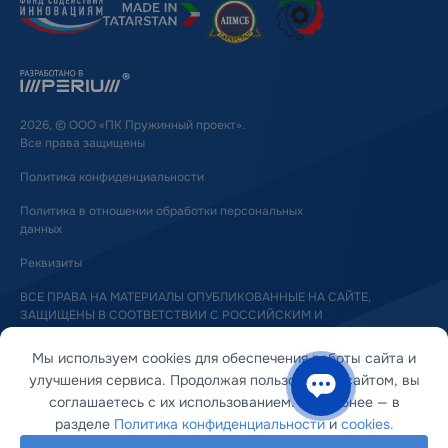
2026, © ООО «ПК Пружинный проект».
Все права защищены
Политика конфиденциальности
Политика в отношении обработки персональных
данных
Реквизиты
ВСЕ ПРАВА НА МАТЕРИАЛЫ ОПУБЛИКОВАННЫЕ НА САЙТЕ,
ЗАЩИЩЕНЫ В СООТВЕТСТВИИ С РОССИЙСКИМ И
МЕЖДУНАРОДНЫМ ЗАКОНОДАТЕЛЬСТВОМ ОБ АВТОРСКОМ ПРАВЕ
И СМЕЖНЫХ ПРАВАХ
Мы используем cookies для обеспечения работы сайта и
улучшения сервиса. Продолжая пользоваться сайтом, вы
соглашаетесь с их использованием. Подробнее — в
разделе
Политика конфиденциальности
и
cookies.