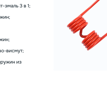
-эмаль 3 в 1;
жин;
жин;
во-висмут;
пружин из