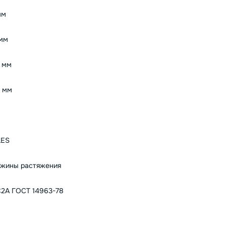
мм
мм
 мм
 мм
LES
жины растяжения
2А ГОСТ 14963-78
9