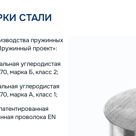
КИ СТАЛИ
оизводства пружинных
Пружинный проект»:
тальная углеродистая
0, марка Б, класс 2;
альная углеродистая
0, марка А, класс 1;
 патентированная
инная проволока EN