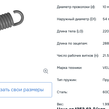
Диаметр проволоки (d):
10 
Наружный диаметр (D1):
54 
Длина тела (L0):
220
Длина по зацепам:
288
Число рабочих витков (n):
21.5
Марка техники:
VE
Тип пружин:
Пру
зать свои размеры
Сталь:
60С
Вес:
1.9