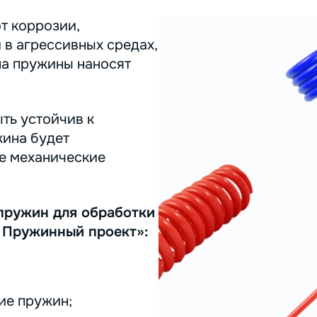
т коррозии,
 в агрессивных средах,
на пружины наносят
ть устойчив к
жина будет
ее механические
пружин для обработки
 Пружинный проект»:
ие пружин;