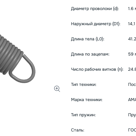
Диаметр проволоки (d):
1.6
Наружный диаметр (D1):
14,
Длина тела (L0):
41.
Длина по зацепам:
59 
Число рабочих витков (n):
24.
Тип техники:
Пос
Марка техники:
AM
Тип пружин:
Пру
Сталь:
ГОС