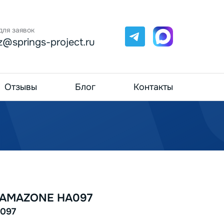
для заявок
Telegram
Max
z@springs-project.ru
Отзывы
Блог
Контакты
 AMAZONE HA097
097