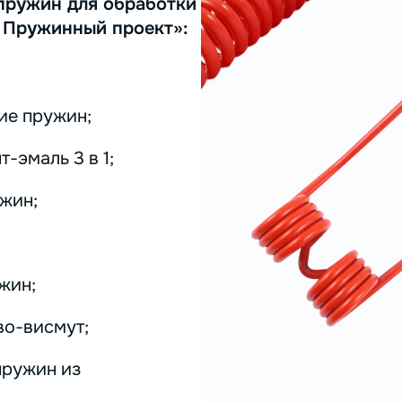
пружин для обработки
 Пружинный проект»:
ие пружин;
-эмаль 3 в 1;
жин;
жин;
во-висмут;
пружин из