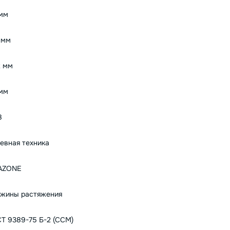
 мм
1 мм
2 мм
мм
8
евная техника
AZONE
жины растяжения
Т 9389-75 Б-2 (ССМ)