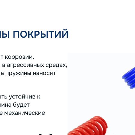
ПЫ ПОКРЫТИЙ
т коррозии,
 в агрессивных средах,
на пружины наносят
ть устойчив к
жина будет
ее механические