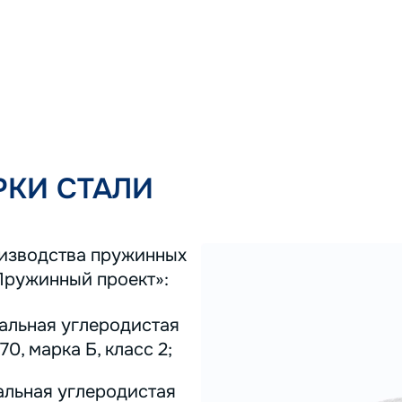
КИ СТАЛИ
оизводства пружинных
Пружинный проект»:
тальная углеродистая
0, марка Б, класс 2;
альная углеродистая