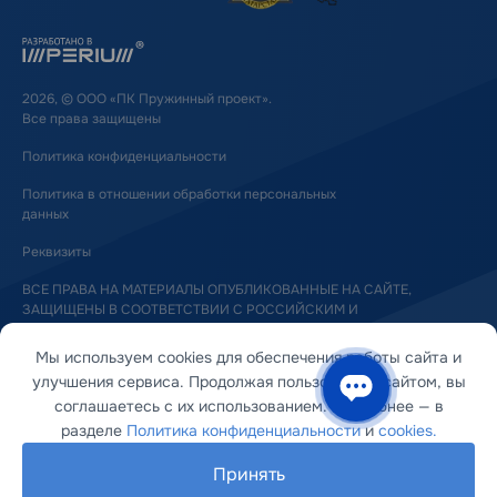
2026, © ООО «ПК Пружинный проект».
Все права защищены
Политика конфиденциальности
Политика в отношении обработки персональных
данных
Реквизиты
ВСЕ ПРАВА НА МАТЕРИАЛЫ ОПУБЛИКОВАННЫЕ НА САЙТЕ,
ЗАЩИЩЕНЫ В СООТВЕТСТВИИ С РОССИЙСКИМ И
МЕЖДУНАРОДНЫМ ЗАКОНОДАТЕЛЬСТВОМ ОБ АВТОРСКОМ ПРАВЕ
И СМЕЖНЫХ ПРАВАХ
Мы используем cookies для обеспечения работы сайта и
улучшения сервиса. Продолжая пользоваться сайтом, вы
соглашаетесь с их использованием. Подробнее — в
разделе
Политика конфиденциальности
и
cookies.
Принять