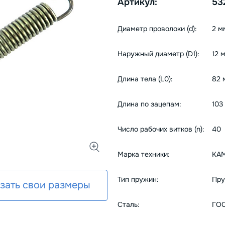
Артикул:
53
Диаметр проволоки (d):
2 м
Наружный диаметр (D1):
12 
Длина тела (L0):
82 
Длина по зацепам:
103
Число рабочих витков (n):
40
Марка техники:
КА
Тип пружин:
Пру
зать свои размеры
Сталь:
ГОС