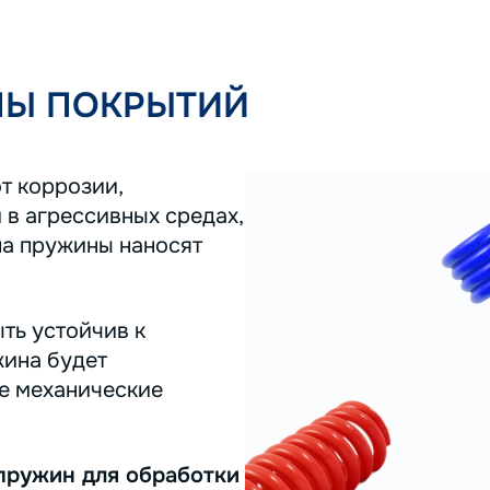
ПЫ ПОКРЫТИЙ
т коррозии,
 в агрессивных средах,
на пружины наносят
ть устойчив к
жина будет
ее механические
пружин для обработки