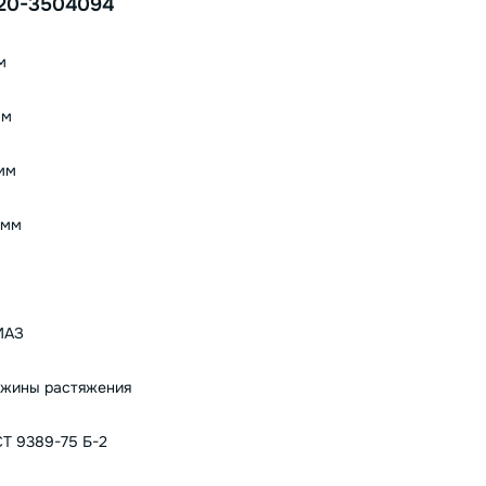
20-3504094
м
мм
мм
 мм
МАЗ
жины растяжения
Т 9389-75 Б-2