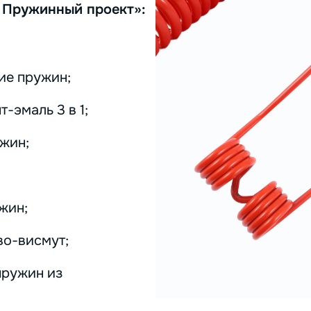
 Пружинный проект»:
ие пружин;
-эмаль 3 в 1;
жин;
жин;
во-висмут;
пружин из