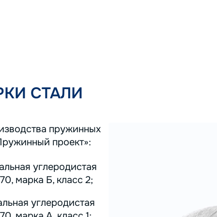
КИ СТАЛИ
оизводства пружинных
Пружинный проект»:
тальная углеродистая
0, марка Б, класс 2;
альная углеродистая
0, марка А, класс 1;