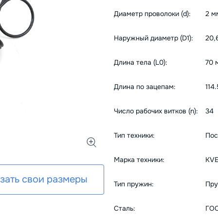
Диаметр проволоки (d):
2 м
Наружный диаметр (D1):
20,
Длина тела (L0):
70 
Длина по зацепам:
114
Число рабочих витков (n):
34
Тип техники:
Пос
Марка техники:
KV
зать свои размеры
Тип пружин:
Пру
Сталь:
ГОС