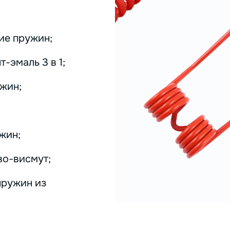
ие пружин;
-эмаль 3 в 1;
жин;
жин;
во-висмут;
пружин из