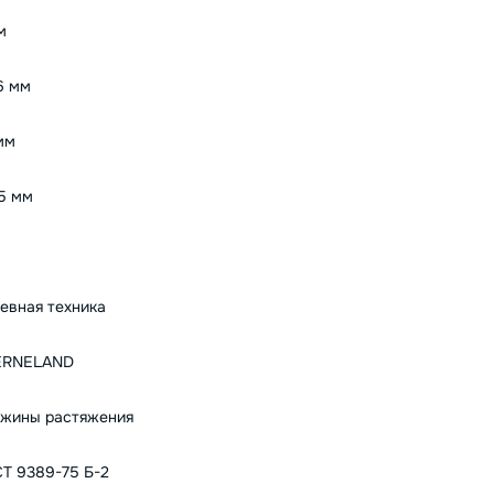
м
6 мм
мм
.5 мм
евная техника
ERNELAND
жины растяжения
Т 9389-75 Б-2