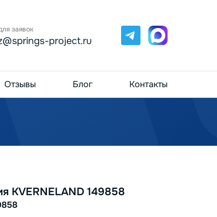
для заявок
Telegram
Max
z@springs-project.ru
Отзывы
Блог
Контакты
ия KVERNELAND 149858
9858