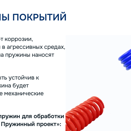
ПЫ ПОКРЫТИЙ
т коррозии,
 в агрессивных средах,
на пружины наносят
ть устойчив к
жина будет
ее механические
пружин для обработки
 Пружинный проект»: